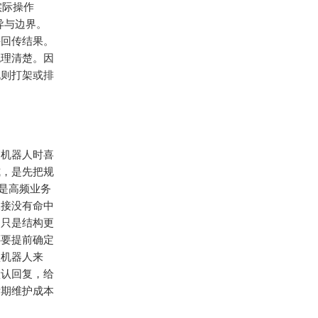
实际操作
异与边界。
并回传结果。
梳理清楚。因
规则打架或排
写机器人时喜
式，是先把规
是高频业务
承接没有命中
不只是结构更
还要提前确定
型机器人来
默认回复，给
后期维护成本