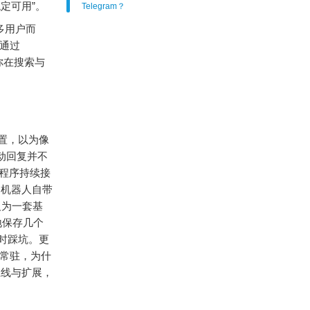
定可用”。
Telegram？
多用户而
以通过
你在搜索与
置，以为像
自动回复并不
端程序持续接
是机器人自带
定义为一套基
地保存几个
时踩坑。更
要常驻，为什
上线与扩展，