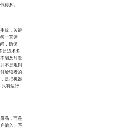
会低得多。
期生效，关键
必须一直运
访问，确保
不是追求多
能不能及时发
往并不是规则
交付给读者的
标，是把机器
。只有运行
附属品，而是
用户输入、匹