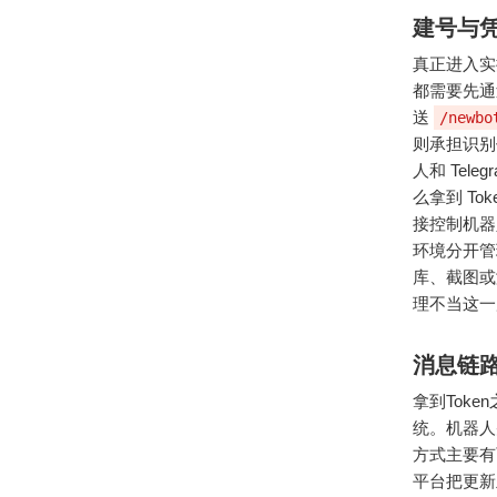
建号与
真正进入实
都需要先通过 
送
/newbo
则承担识别
人和 Te
么拿到 T
接控制机器
环境分开管
库、截图或
理不当这一
消息链
拿到Tok
统。机器人
方式主要有
平台把更新