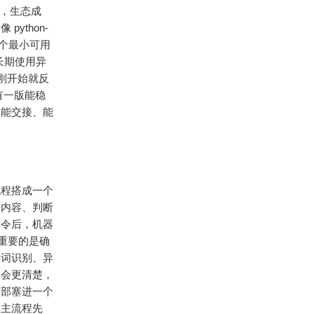
多，生态成
ython-
一个最小可用
长期使用异
目刚开始就反
没有一版能稳
、能交接、能
流程搭成一个
析内容、判断
命令后，机器
重要的是确
键词识别、异
构会更清楚，
全部塞进一个
调主流程先