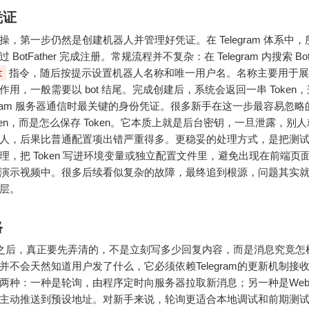
凭证
操，第一步仍然是创建机器人并管理好凭证。在 Telegram 体系中
BotFather 完成注册。常规流程并不复杂：在 Telegram 内搜索 Bot
指令，随后按提示设置机器人名称和唯一用户名。名称主要用于展
t
作用，一般需要以 bot 结尾。完成创建后，系统会返回一串 Token
legram 服务器通信时最关键的身份凭证。很多新手在这一步最容易忽
oken，而是怎么保存 Token。它本质上就是后台密钥，一旦泄露，别
人，后果比普通配置项出错严重得多。更稳妥的处理方式，是把测
理，把 Token 写进环境变量或独立配置文件里，避免出现在前端页
演示视频中。很多后续看似复杂的故障，最终追到根源，问题其实
层。
路
en之后，真正要先弄清的，不是立刻写多少回复内容，而是消息究竟怎
并不会天然知道用户发了什么，它必须依赖Telegram的更新机制接
两种：一种是轮询，由程序定时向服务器拉取新消息；另一种是Webh
主动推送到预设地址。对新手来说，轮询更适合本地调试和前期测