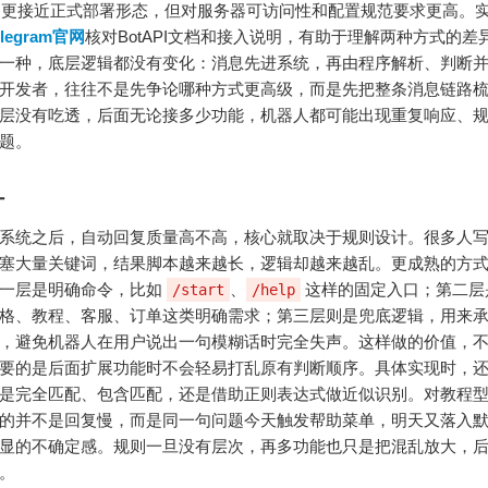
ok则更接近正式部署形态，但对服务器可访问性和配置规范要求更高。
elegram官网
核对BotAPI文档和接入说明，有助于理解两种方式的差
一种，底层逻辑都没有变化：消息先进系统，再由程序解析、判断
开发者，往往不是先争论哪种方式更高级，而是先把整条消息链路
层没有吃透，后面无论接多少功能，机器人都可能出现重复响应、
题。
计
系统之后，自动回复质量高不高，核心就取决于规则设计。很多人
塞大量关键词，结果脚本越来越长，逻辑却越来越乱。更成熟的方
第一层是明确命令，比如
、
这样的固定入口；第二层
/start
/help
格、教程、客服、订单这类明确需求；第三层则是兜底逻辑，用来
，避免机器人在用户说出一句模糊话时完全失声。这样做的价值，
要的是后面扩展功能时不会轻易打乱原有判断顺序。具体实现时，
是完全匹配、包含匹配，还是借助正则表达式做近似识别。对教程
的并不是回复慢，而是同一句问题今天触发帮助菜单，明天又落入
显的不确定感。规则一旦没有层次，再多功能也只是把混乱放大，
。