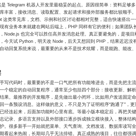
 仍然是 Telegram 机器人开发里最稳妥的起点。原因很简单：资料足够
库丰富，接收消息、读取配置、发起请求和接外部服务都比较顺手。像 p
ram-bot 这类常见库，文档、示例和社区讨论都相对完整，适合快速搭出
现有业务本来就建在网站后端上，PHP 同样有它的便利；如果团队
，Node.js 也完全可以胜任高并发消息处理。真正要避免的，是项
今天试 Python，明天改 Node，后天又想回到 PHP，结果迟迟
自动回复系统来说，最重要的从来不是技术炫耀，而是能跑、能改
架
手写代码时，最重要的不是一口气把所有功能堆进去，而是先把主
一个稳定的自动回复程序，通常至少包括四个部分：接收更新、解
结果。最推荐的开发顺序，是先做出最小闭环，比如用户发送固定
回一条预设消息。这样做的意义，不只是为了证明程序“跑通了”，更
已经连起来，后面加功能时心里有底。等最小版本稳定后，再把关
志记录、多语言支持以及外部接口逐步拆成独立模块接入，整体结
护。很多新手一开始就把菜单、天气查询、文档发送、数据库读写
期看起来热闹，长期却几乎无法排错。真正成熟的项目，往往都强