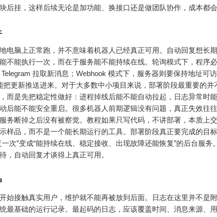
块后挂，这样后续无论是加功能、换接口还是做团队协作，成本都
行
地电脑上正常跑，并不意味着机器人已经真正可用。自动回复想长
能不能执行一次，而在于服务能不能持续在线。轮询模式下，程序
Telegram 拉取新消息；Webhook 模式下，服务器则要保持地址可
能把更新推送进来。对于大多数中小项目来说，部署阶段最重要的并
，而是先把稳定性做好：进程掉线后能不能自动拉起，日志异常时
动后能不能安全重启。很多机器人前期逻辑没有问题，真正失效往
服务断掉之后没有被察觉。教程如果只写代码，不讲部署，本质上
示样品，而不是一个能长期运行的工具。部署阶段真正要完成的目
复一次”变成“能持续在线、稳定接收、出现故障还能恢复”的后台服务
待，自动回复才谈得上真正可用。
护
开始接触真实用户，维护就不能再被放到后面。日志在这里并不是
统最基础的运行记录。最起码的日志，应该覆盖时间、消息来源、