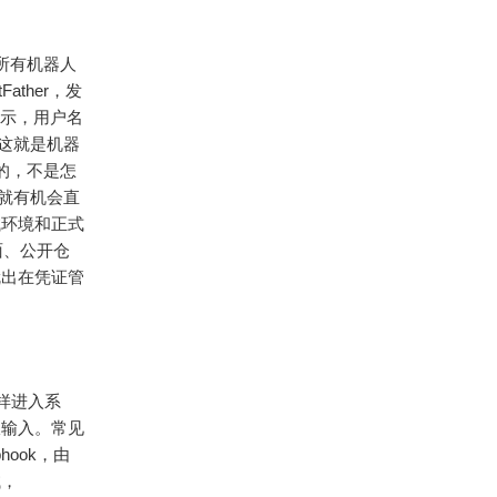
，所有机器人
Father，发
示，用户名
，这就是机器
略的，不是怎
人就有机会直
试环境和正式
面、公开仓
就出在凭证管
样进入系
收输入。常见
ook，由
试，