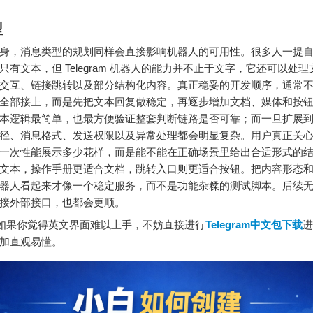
型
身，消息类型的规划同样会直接影响机器人的可用性。很多人一提
只有文本，但 Telegram 机器人的能力并不止于文字，它还可以处
交互、链接跳转以及部分结构化内容。真正稳妥的开发顺序，通常
全部接上，而是先把文本回复做稳定，再逐步增加文档、媒体和按
本逻辑最简单，也最方便验证整套判断链路是否可靠；而一旦扩展
径、消息格式、发送权限以及异常处理都会明显复杂。用户真正关
一次性能展示多少花样，而是能不能在正确场景里给出合适形式的
文本，操作手册更适合文档，跳转入口则更适合按钮。把内容形态
器人看起来才像一个稳定服务，而不是功能杂糅的测试脚本。后续
接外部接口，也都会更顺。
你觉得英文界面难以上手，不妨直接进行
Telegram中文包下载
进
加直观易懂。