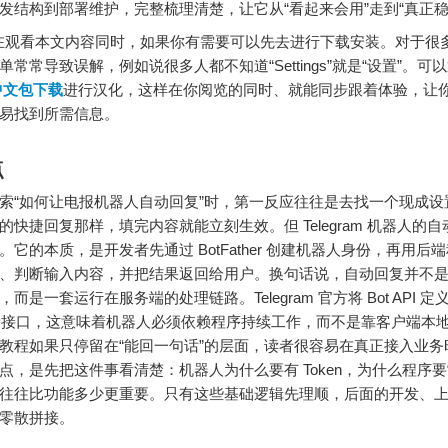
发结构到部署维护，完整梳理清楚，让它从“看起来会用”走到“真正稳
看本文内容同时，如果你有需要可以先去进行下载安装。对于很
常常导致误解，例如说很多人都不知道“Settings”就是“设置”。可
m中文包下载
进行汉化，这样在你阅览的同时、就能同步跟着体验，让
易找到所需信息。
点
索“如何让电报机器人自动回复”时，第一反应往往是去找一个现成设
的快捷回复那样，填完内容就能立刻生效。但 Telegram 机器人的
。它的本质，是开发者先通过 BotFather 创建机器人身份，再用后
、判断输入内容，并把结果返回给用户。换句话说，自动回复并不
而是一套运行在服务端的处理链路。Telegram 官方将 Bot API 
P 的接口，这意味着机器人必须依赖程序持续工作，而不是靠客户端本
教程如果只停留在“能回一句话”的层面，读者很容易在真正接入业务
点，是先把这件事看清楚：机器人为什么要有 Token，为什么程序
往往比功能多少更重要。只有这些基础逻辑先理顺，后面的开发、
零散拼接。