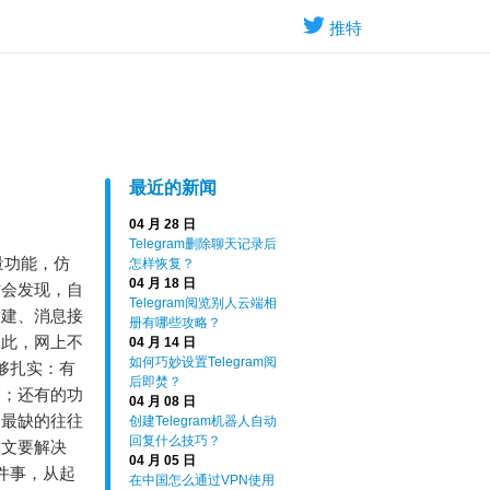
推特
最近的新闻
04 月 28 日
Telegram删除聊天记录后
轻量功能，仿
怎样恢复？
04 月 18 日
才会发现，自
Telegram阅览别人云端相
创建、消息接
册有哪些攻略？
如此，网上不
04 月 14 日
如何巧妙设置Telegram阅
不够扎实：有
后即焚？
写；还有的功
04 月 08 日
，最缺的往往
创建Telegram机器人自动
回复什么技巧？
本文要解决
04 月 05 日
这件事，从起
在中国怎么通过VPN使用