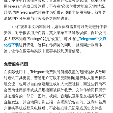
说，即使不订阅任何会员，普通用户依然可以长期、稳定地使
用Telegram完成日常沟通，不存在“必须付费才能聊天”的情况。
只要理解Telegram把付费作为扩展选项而非使用前提，就能更
清楚地区分免费与订阅服务之间的边界。
👉在观看本文内容同时，如果你有需要可以先去进行下载
安装。对于很多用户而言，英文菜单常常导致误解，例如说很
多人都不知道“Settings”就是“设置”。可以通过
Telegram中文汉
化包下载
进行汉化，这样在你阅览的同时、就能同步跟着体
验，让你在搜索与实践中更容易找到所需信息。
免费服务范围
在实际使用中，Telegram免费账号所能覆盖的范围远比多数即
时通讯工具更宽。普通用户可以不受限制地进行私人聊天和群
组交流，也可以自由创建频道或加入大型社群，而这些行为不
会因为使用频率或成员规模而被额外收费。文件传输同样属于
基础服务的一部分，图片、视频、音频以及常见文档类型都可
直接发送，并自动同步到云端，实现跨设备访问。这意味着用
户更换手机或登录电脑后，不必担心聊天记录或历史文件丢