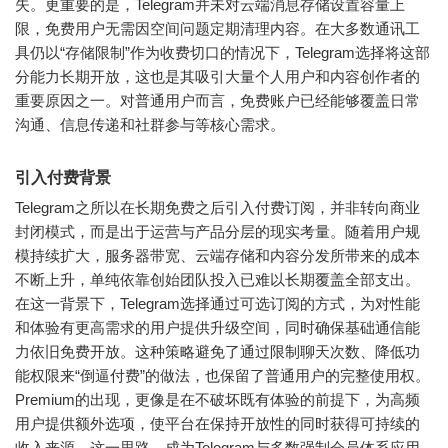
失。更重要的是，Telegram并未对云端消息存储设置容量上
限，免费用户无需因空间问题定期清理内容。在大多数通讯工
具仍以“存储限制”作为收费切口的情况下，Telegram选择将这部
分能力长期开放，这也是其吸引大量个人用户和内容创作者的
重要原因之一。对普通用户而言，免费账户已经能够覆盖日常
沟通、信息传递和社群参与等核心需求。
引入付费背景
Telegram之所以在长期免费之后引入付费订阅，并非转向商业
封闭模式，而是出于运营与产品分层的现实考量。随着用户规
模持续扩大，服务器带宽、云端存储和内容分发所带来的成本
不断上升，单纯依靠创始团队投入已难以长期覆盖全部支出。
在这一背景下，Telegram选择通过可选订阅的方式，为对性能
和体验有更高需求的用户提供升级空间，同时确保基础通信能
力依旧免费开放。这种策略避免了通过限制聊天次数、降低功
能权限来“倒逼付费”的做法，也保留了普通用户的完整使用权。
Premium的出现，更像是在不破坏既有体验的前提下，为高频
用户提供额外选项，使平台在保持开放性的同时获得可持续的
收入来源。这一思路，成为Telegram与多数强制会员体系应用