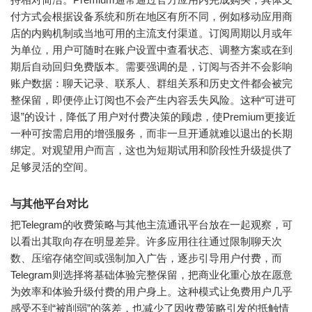
付方式会根据设备系统和所在地区有所不同，例如移动应用商
店的内购机制或当地可用的主流支付渠道。订阅周期以月或年
为单位，用户可随时在账户设置中查看状态、调整方案或在到
期后自动回归免费版本。需要强调的是，订阅与否并不会影响
账户数据：聊天记录、联系人、群组关系和历史文件都会被完
整保留，即便停止订阅也不会产生内容丢失风险。这种“可进可
退”的设计，降低了用户对付费决策的顾虑，使Premium更接近
一种可按需启用的增强服务，而非一旦开通就难以退出的长期
绑定。对观望用户而言，这也为短期试用和阶段性升级提供了
足够灵活的空间。
与其他平台对比
把Telegram的收费策略与其他主流通讯平台放在一起观察，可
以看出其取向存在明显差异。许多应用往往通过限制聊天次
数、压缩存储空间或强制加入广告，逐步引导用户付费，而
Telegram则选择将基础体验完整保留，把商业化重心放在愿意
为效率和体验升级付费的用户身上。这种模式让免费用户几乎
感受不到“被削弱”的落差，也减少了因收费策略引发的抵触情