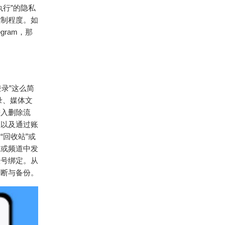
行”的隐私
控制程度。如
ram，那
。
录”这么简
录、媒体文
进入删除流
系以及通过账
回收站”或
组或频道中发
账号绑定。从
判断与备份。