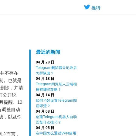
推特
最近的新闻
04 月 28 日
Telegram删除聊天记录后
 并不存在
怎样恢复？
04 月 18 日
制。也就是
Telegram阅览别人云端相
户删除，并清
册有哪些攻略？
当前公开说
04 月 14 日
如何巧妙设置Telegram阅
月提醒、12
后即焚？
行调整自动
04 月 08 日
线，以及你
创建Telegram机器人自动
回复什么技巧？
04 月 05 日
在中国怎么通过VPN使用
用户而言，