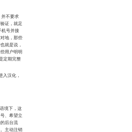
录，并不要求
份验证，就足
手机号并接
相对地，那些
。也就是说，
一些用户明明
是定期完整
进入汉化，
的语境下，这
账号、希望立
行的后台流
同。主动注销