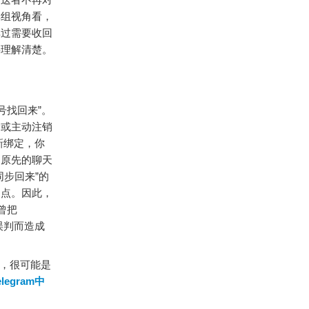
群组视角看，
享过需要收回
要理解清楚。
号找回来”。
除或主动注销
新绑定，你
，原先的聊天
步回来”的
起点。因此，
对曾把
误判而造成
，很可能是
elegram中