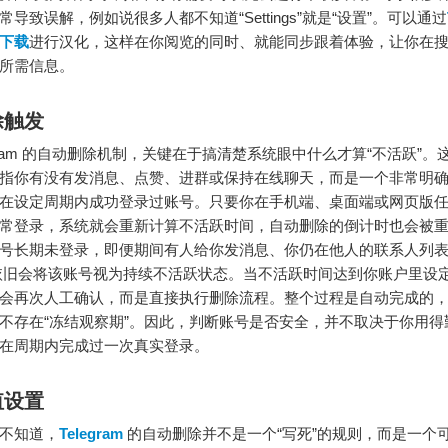
导致误解，例如说很多人都不知道“Settings”就是“设置”。可以通过
下载
进行汉化，这样在你阅览的同时、就能同步跟着体验，让你在
所需信息。
除触发
legram 的自动删除机制，关键在于搞清楚系统眼中什么才算“不活跃”
指你有没有发消息、点赞、进群或保持在线聊天，而是一个非常明
在设定周期内成功登录过账号。只要你在手机端、桌面端或网页版
常登录，系统就会重新计算不活跃时间，自动删除的倒计时也会被
号长期未登录，即便期间有人给你发消息、你仍在他人的联系人列
ram 依旧会将该账号视为持续不活跃状态。当不活跃时间达到你账户里设
会再次人工确认，而是直接执行删除流程。整个过程是自动完成的
不存在“冻结观察期”。因此，判断账号是否安全，并不取决于你用得
在周期内完成过一次真实登录。
值设置
不知道，
Telegram
的自动删除并不是一个“写死”的规则，而是一个