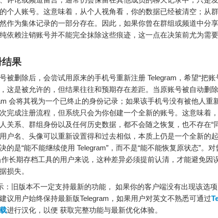
的个人账号。这意味着，从个人视角看，你的数据已经被清空；从
然作为集体记录的一部分存在。因此，如果你曾在群组或频道中分
纯依赖注销账号并不能完全抹除这些痕迹，这一点在决策前尤为需
册结果
号被删除后，会尝试用原来的手机号重新注册 Telegram，希望“把账
，这是被允许的，但结果往往和预期存在差距。当原账号被自动删
egram 会将其视为一个已终止的身份记录；如果该手机号没有被他人重
次完成注册流程，但系统只会为你创建一个全新的账号。这意味着
人关系、群组身份以及任何历史数据，都不会随之恢复，也不存在“同
用户名、头像可以重新设置得和过去相似，本质上仍是一个全新的
的是“能不能继续使用 Telegram”，而不是“能不能恢复原状态”。
ram 当作长期存档工具的用户来说，这种差异必须提前认清，才能避免因
据损失。
：旧版本不一定支持最新的功能， 如果你的客户端没有出现该选项
建议用户始终保持最新版Telegram，如果用户对英文不熟悉可通过
T
载
进行汉化，以便 获取完整功能与最新优化体验。