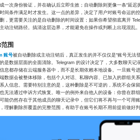
成一次身份验证，并在确认后立即生效；自动删除则更像一条“延迟执
时间条件满足时才发生。这一点的差异，决定了用户对账号命运的
删，更需要关注的是自动删除的时间设置；如果你希望彻底离开 Teleg
主动注销路径。搞清这层边界，才能避免在操作或判断上出现混乱
除范围
am 账号
被自动删除或主动注销后，真正发生的并不仅仅是“账号无法登
的是数据层面的全面清除。Telegram 的设计决定了，大多数聊天记
信息都存储在云端服务器中，而不是长期依赖本地设备。一旦账号
端数据会被整体移除，包括个人对话、私聊内容、已加入的群组关
系人信息。需要特别注意的是，这种删除是不可逆的，系统不会保留“
也无法通过申诉方式恢复。唯一的例外来自他人的设备：你曾在群
可能仍然存在于其他成员的聊天记录中，但它们将不再与一个可用
，理解删除所覆盖的完整范围，有助于在账号长期不用前提前做好