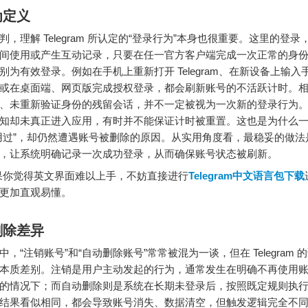
为定义
判，理解 Telegram 所认定的“登录行为”本身也很重要。这里的登
间使用或产生互动记录，只要在任一官方客户端完成一次正常的身
别为有效登录。例如在手机上重新打开 Telegram、在新设备上输入
或在桌面端、网页版完成授权登录，都会刷新账号的不活跃计时。
、未重新验证身份的残留会话，并不一定被视为一次新的登录行为
知却未真正进入应用，有时并不能保证计时被重置。这也是为什么
用过”，却仍然遭遇账号被删除的原因。从实用角度看，最稳妥的做法
，让系统明确记录一次成功登录，从而确保账号状态被刷新。
你觉得英文界面难以上手，不妨直接进行
Telegram中文语言包下载
更加直观易懂。
删除差异
，“注销账号”和“自动删除账号”常常被混为一谈，但在 Telegram 
本质差别。注销是用户主动发起的行为，通常发生在明确不再使用
的情况下；而自动删除则是系统在长期未登录后，按照既定规则执
结果看似相同，都会导致账号消失、数据清空，但触发逻辑完全不