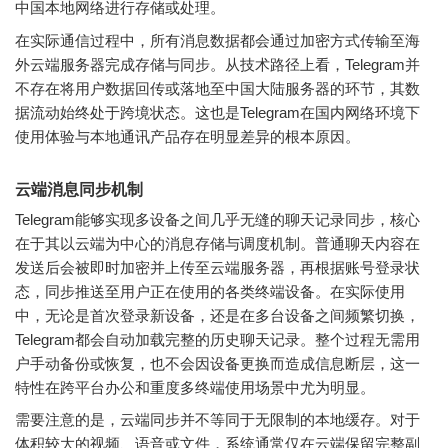
中国本地网络进行存储或处理。
在实际通信过程中，所有消息数据都会通过加密方式传输至海
外云端服务器完成存储与同步。从技术路径上看，Telegram并
不存在将用户数据回传或落地至中国大陆服务器的环节，其数
据流动始终处于跨境状态。这也是Telegram在国内网络环境下
使用体验与本地通讯产品存在明显差异的根本原因。
云端消息同步机制
Telegram能够实现多设备之间几乎无缝的聊天记录同步，核心
在于其以云端为中心的消息存储与调度机制。普通聊天内容在
发送后会被即时加密并上传至云端服务器，再根据账号登录状
态，同步推送至用户正在使用的各类终端设备。在实际使用
中，无论是首次登录新设备，还是在多台设备之间频繁切换，
Telegram都会自动加载完整的历史聊天记录。整个过程无需用
户手动备份或恢复，也不会因设备更换而造成信息断层，这一
特性在跨平台办公和重度多终端使用场景中尤为明显。
需要注意的是，云端同步并不等同于无限制的本地缓存。对于
体积较大的视频、语音或文件，系统通常仅在云端保留完整副