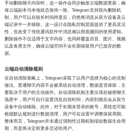
手动删除聊天内容时，这一操作会同步触发云端数据更新，确
保云端副本与本地状态保持一致。Telegram支持双向删除机
制，用户可以在较长时间跨度后，仍然将消息从双方设备及云
端记录中一并移除。这一设计在隐私控制层面提供了更高灵活
性，也改变了传统通讯软件中消息难以彻底撤回的使用逻辑。
删除操作不仅适用于文字内容，也同样覆盖语音、图片、视频
以及各类文件，确保云端空间不会长期保留用户已放弃的数
据。
云端自动清除规则
在自动清除策略上，Telegram采取了以用户选择为核心的克制
做法。普通聊天内容不会被系统自动清理，数据是否保留，主
要取决于用户的主动操作。自动清除机制主要出现在秘密聊天
场景中，用户可自行设置消息自毁时间，内容到期后会从双方
设备中自动移除。此外，对于长期未登录的账号，系统也可能
根据默认规则进行数据清理，用户可在设置中调整保留周期。
整体而言，Telegram并未通过强制性过期机制缩短数据生命周
期，而是将决定权更多交还给用户。