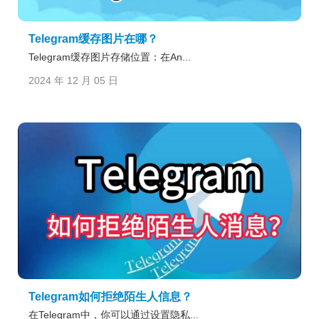
Telegram缓存图片在哪？
Telegram缓存图片存储位置：在An...
2024 年 12 月 05 日
Telegram如何拒绝陌生人信息？
在Telegram中，你可以通过设置隐私...