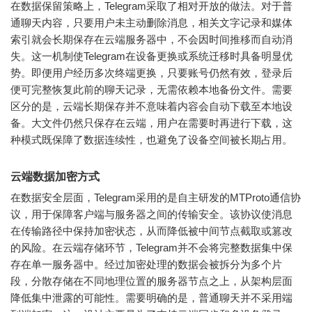
在数据保留策略上，Telegram采取了相对开放的做法。对于普
通聊天内容，只要用户未主动删除消息，相关文字记录和媒体
索引就会长期保存在云端服务器中，不会因时间推移而自动消
失。这一机制使Telegram在设备更换或系统迁移时具备明显优
势。即便用户经历多次终端更换，只要账号仍然有效，登录后
便可完整恢复此前的聊天记录，无需依赖本地备份文件。需要
区分的是，云端长期保存并不意味着内容会自动下载至本地设
备。大文件仍然只保存在云端，用户在需要时再进行下载，这
种模式既保障了数据连续性，也避免了设备空间被长期占用。
云端数据加密方式
在数据安全层面，Telegram采用的是自主研发的MTProto通信协
议，用于保障客户端与服务器之间的传输安全。该协议使消息
在传输路径中保持加密状态，从而降低被中间节点截取或篡改
的风险。在云端存储环节，Telegram并不会将完整数据集中保
存在单一服务器中。经过加密处理的数据会被拆分为多个片
段，分散存储在不同地理位置的服务器节点之上，从架构层面
降低集中泄露的可能性。需要明确的是，普通聊天并不采用端