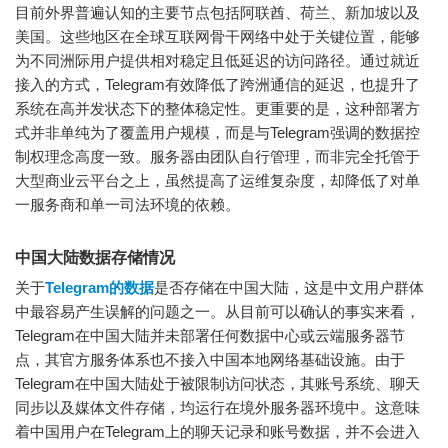
目前外界普遍认知的主要节点包括阿联酋、荷兰、新加坡以及
美国。这些地区在全球互联网骨干网络中处于关键位置，能够
为不同洲际用户提供相对稳定且低延迟的访问路径。通过就近
接入的方式，Telegram有效降低了跨洲通信的延迟，也提升了
系统在高并发状态下的整体稳定性。更重要的是，这种部署方
式并非单纯为了覆盖用户规模，而是与Telegram强调的数据控
制权理念高度一致。服务器由团队自行管理，而非完全托管于
大型商业云平台之上，虽然提高了运维复杂度，却降低了对单
一服务商和单一司法环境的依赖。
中国大陆数据存储情况
关于
Telegram的数据
是否存储在中国大陆，这是中文用户群体
中最容易产生误解的问题之一。从目前可以确认的事实来看，
Telegram在中国大陆并未部署任何数据中心或云端服务器节
点，其官方服务体系也不接入中国本地网络基础设施。由于
Telegram在中国大陆处于被限制访问状态，其账号系统、聊天
同步以及媒体文件存储，均运行在境外服务器环境中。这意味
着中国用户在Telegram上的聊天记录和账号数据，并不会进入