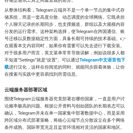
存储型通讯工具之间最直观的差异。
从整体结构看，Telegram云端并不是一个单一节点的集中式存
储系统，而是一套高度分散、动态调度的全球网络。它既承担
个人聊天记录的长期同步，也支撑频道、群组以及大规模内容
分发的运行需求。这种架构选择，使Telegram在跨国通信、账
号迁移以及数据稳定性方面，具备长期可持续的技术基础。👉
在观看本文内容同时，如果你有需要可以先去进行下载安装。
对于很多用户而言，英文菜单常常导致误解，例如说很多人都
不知道“Settings”就是“设置”。可以通过
Telegram中文语言包下
载
进行汉化，这样在你阅览的同时、就能同步跟着体验，让你
在搜索与实践中更容易找到所需信息。
云端服务器部署区域
围绕Telegram云端服务器究竟部署在哪些国家，一直是用户讨
论频率极高的问题。根据公开资料与创始团队的长期表态可以
确认，Telegram并未在单一国家集中部署数据中心，而是采用
跨区域分布式部署策略，将核心云端节点分散设立在多个网络
条件成熟、国际带宽充足且监管环境相对灵活的国家和地区。