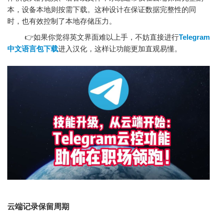
本，设备本地则按需下载。这种设计在保证数据完整性的同
时，也有效控制了本地存储压力。
👉如果你觉得英文界面难以上手，不妨直接进行
Telegram
中文语言包下载
进入汉化，这样让功能更加直观易懂。
云端记录保留周期