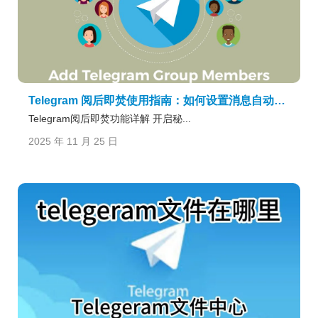
Telegram 阅后即焚使用指南：如何设置消息自动销毁保护隐私？
Telegram阅后即焚功能详解 开启秘...
2025 年 11 月 25 日