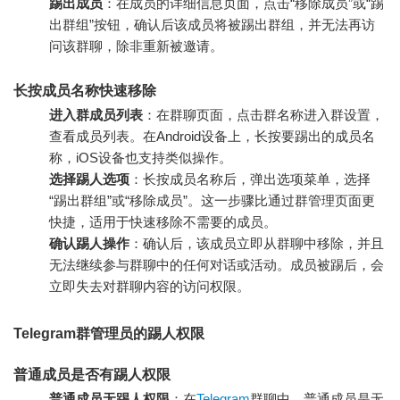
踢出成员
：在成员的详细信息页面，点击“移除成员”或“踢
出群组”按钮，确认后该成员将被踢出群组，并无法再访
问该群聊，除非重新被邀请。
长按成员名称快速移除
进入群成员列表
：在群聊页面，点击群名称进入群设置，
查看成员列表。在Android设备上，长按要踢出的成员名
称，iOS设备也支持类似操作。
选择踢人选项
：长按成员名称后，弹出选项菜单，选择
“踢出群组”或“移除成员”。这一步骤比通过群管理页面更
快捷，适用于快速移除不需要的成员。
确认踢人操作
：确认后，该成员立即从群聊中移除，并且
无法继续参与群聊中的任何对话或活动。成员被踢后，会
立即失去对群聊内容的访问权限。
Telegram群管理员的踢人权限
普通成员是否有踢人权限
普通成员无踢人权限
：在
Telegram
群聊中，普通成员是无