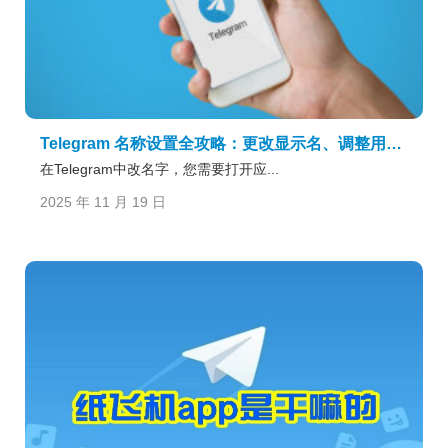
Telegram 名称设置全攻略：更改显示名、调整用户名与对外可见性说明
在Telegram中改名字，您需要打开应...
2025 年 11 月 19 日