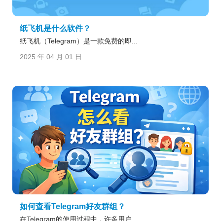
纸飞机是什么软件？
纸飞机（Telegram）是一款免费的即...
2025 年 04 月 01 日
如何查看Telegram好友群组？
在Telegram的使用过程中，许多用户...