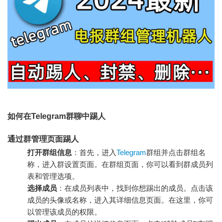
如何在Telegram群聊中踢人
通过群管理页面踢人
打开群组信息
：首先，进入
Telegram
群组并点击群组名
称，进入群设置页面。在群组页面，你可以看到群成员列
表和管理选项。
选择成员
：在成员列表中，找到你想踢出的成员。点击该
成员的头像或名称，进入其详细信息页面。在这里，你可
以管理该成员的权限。