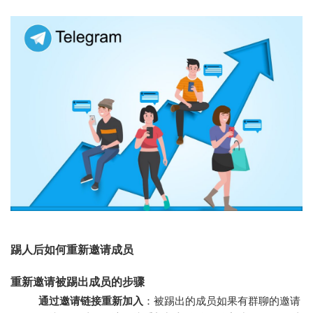
踢人后如何重新邀请成员
重新邀请被踢出成员的步骤
通过邀请链接重新加入
：被踢出的成员如果有群聊的邀请