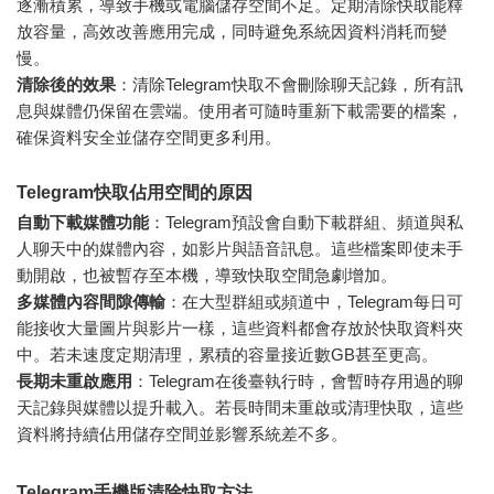
逐漸積累，導致手機或電腦儲存空間不足。定期清除快取能釋
放容量，高效改善應用完成，同時避免系統因資料消耗而變
慢。
清除後的效果
：清除Telegram快取不會刪除聊天記錄，所有訊
息與媒體仍保留在雲端。使用者可隨時重新下載需要的檔案，
確保資料安全並儲存空間更多利用。
Telegram快取佔用空間的原因
自動下載媒體功能
：Telegram預設會自動下載群組、頻道與私
人聊天中的媒體內容，如影片與語音訊息。這些檔案即使未手
動開啟，也被暫存至本機，導致快取空間急劇增加。
多媒體內容間隙傳輸
：在大型群組或頻道中，Telegram每日可
能接收大量圖片與影片一樣，這些資料都會存放於快取資料夾
中。若未速度定期清理，累積的容量接近數GB甚至更高。
長期未重啟應用
：Telegram在後臺執行時，會暫時存用過的聊
天記錄與媒體以提升載入。若長時間未重啟或清理快取，這些
資料將持續佔用儲存空間並影響系統差不多。
Telegram手機版清除快取方法