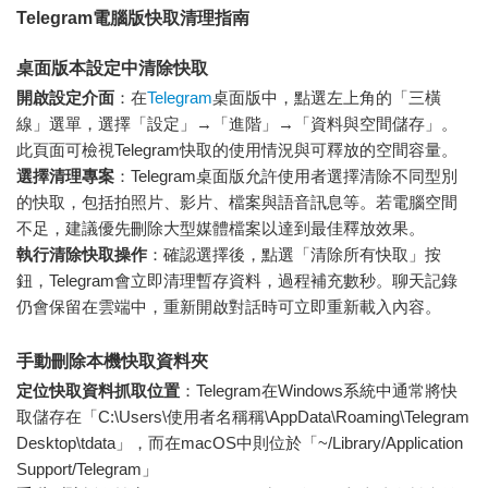
Telegram電腦版
快取清理指南
桌面版本設定中清除快取
開啟設定介面
：在
Telegram
桌面版中，點選左上角的「三橫
線」選單，選擇「設定」→「進階」→「資料與空間儲存」。
此頁面可檢視Telegram快取的使用情況與可釋放的空間容量。
選擇清理專案
：Telegram桌面版允許使用者選擇清除不同型別
的快取，包括拍照片、影片、檔案與語音訊息等。若電腦空間
不足，建議優先刪除大型媒體檔案以達到最佳釋放效果。
執行清除快取操作
：確認選擇後，點選「清除所有快取」按
鈕，Telegram會立即清理暫存資料，過程補充數秒。聊天記錄
仍會保留在雲端中，重新開啟對話時可立即重新載入內容。
手動刪除本機快取資料夾
定位快取資料抓取位置
：Telegram在Windows系統中通常將快
取儲存在「C:\Users\使用者名稱稱\AppData\Roaming\Telegram
Desktop\tdata」，而在macOS中則位於「~/Library/Application
Support/Telegram」