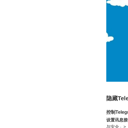
隐藏Te
控制Tele
设置讯息接
与安全」>