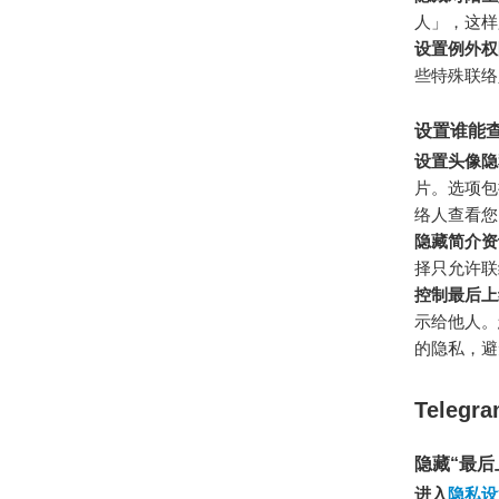
人」，这样
设置例外权
些特殊联络
设置谁能
设置头像隐
片。选项包
络人查看您
隐藏简介资
择只允许联
控制最后上
示给他人。
的隐私，避
Teleg
隐藏“最后
进入
隐私设