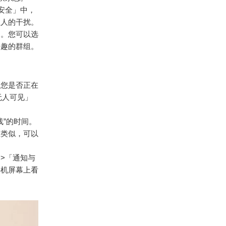
与安全」中，
生人的干扰。
道。您可以选
兴趣的群组。
道您是否正在
无人可见」
线”的时间。
态类似，可以
」>「通知与
手机屏幕上看