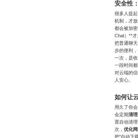
安全性
很多人提起
机制，才放下
都会被加密
Chat）
把普通聊天
步的便利，也
一次，是收
一段时间都
对云端的信
人安心。
如何让
用久了你会
会定期
清理
置自动清理
次，
优化网
把“自动下