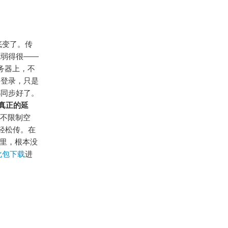
彻底变了。传
脆弱得很——
服务器上，不
脑登录，只是
都同步好了。
真正的延
乎不限制空
能轻松传。在
这里，根本没
汉化包下载
进