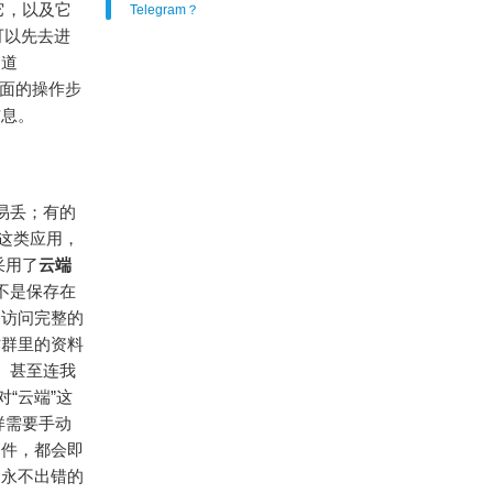
它，以及它
Telegram？
可以先去进
知道
面的操作步
信息。
容易丢；有的
 这类应用，
采用了
云端
而不是保存在
刻访问完整的
作群里的资料
在。甚至连我
“云端”这
样需要手动
文件，都会即
个永不出错的