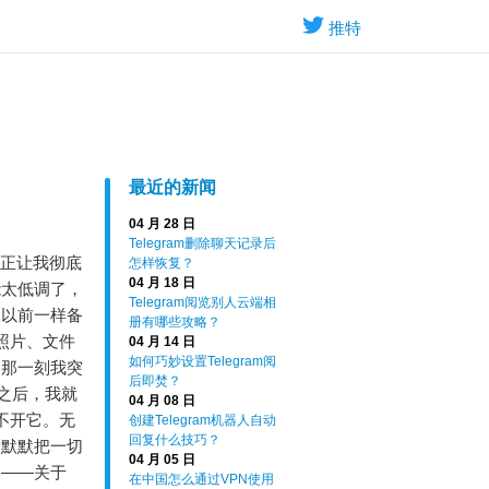
推特
最近的新闻
04 月 28 日
Telegram删除聊天记录后
真正让我彻底
怎样恢复？
04 月 18 日
能太低调了，
Telegram阅览别人云端相
像以前一样备
册有哪些攻略？
、照片、文件
04 月 14 日
如何巧妙设置Telegram阅
。那一刻我突
后即焚？
之后，我就
04 月 08 日
离不开它。无
创建Telegram机器人自动
回复什么技巧？
后默默把一切
04 月 05 日
容——关于
在中国怎么通过VPN使用