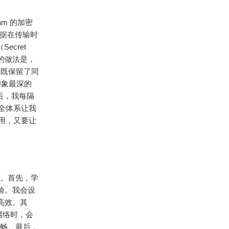
am 的加密
据在传输时
cret
己的做法是，
样既保留了同
印象最深的
后，我每隔
全体系让我
用，又要让
巧。首先，学
体验。我会设
高效。
其
动网络时，会
顺畅。最后，