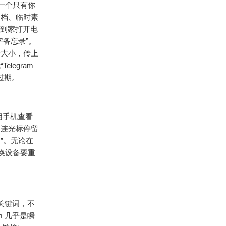
这是一个只有你
文档、临时素
回到家打开电
备忘录”。
论大小，传上
egram
过期。
用手机查看
，连光标停留
”。无论在
切换设备要重
关键词，不
m 几乎是瞬