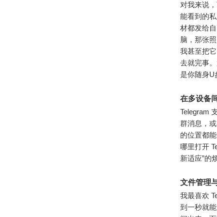
对我来说，T
能看到的私
材都发给自
脑，那张照
我甚至把它
去就完事。
是你随身U
在多设备
Telegr
群消息，或
的位置都能
哪里打开 
新适应”的
文件管理
我最喜欢 T
到一秒就能