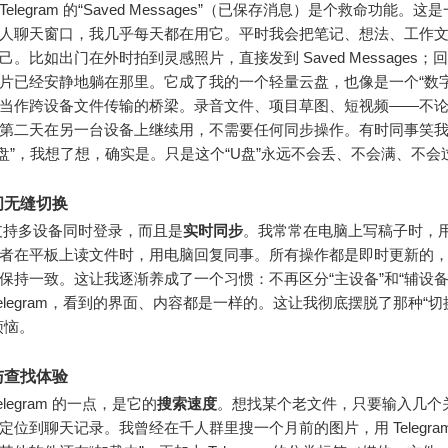
elegram 的“Saved Messages”（已保存消息）是个救命功能。
人聊天窗口，我几乎每天都在用它。平时我会把笔记、想法、工作
己。比如出门在外时拍到灵感照片，直接发到 Saved Messages；
片已经安静地躺在那里。它成了我的一个轻量云盘，也像是一个“数字
当作跨设备文件传输的桥梁。录音文件、项目草图、短视频——不
第二天在另一台设备上继续用，不需要任何同步操作。有时同事笑我“Tel
盘”，我想了想，确实是。只是这个“U盘”永远不会丢、不会满、不会
间无缝切换
am 支持多设备同时登录，而且是
实时同步
。我常常在电脑上写稿子时，
者在平板上读文件时，用电脑回复同事。所有操作都是即时更新的
保持一致。这让我逐渐养成了一个习惯：不再区分“主设备”和“辅设备
Telegram，看到的界面、内容都是一样的。这让我彻底摆脱了那种“
烦恼。
与查找体验
elegram 的一点，是它的
搜索速度
。想找某个老文件，只要输入几个
定位到聊天记录。我曾经在千人群里搜一个月前的图片，用 Telegra