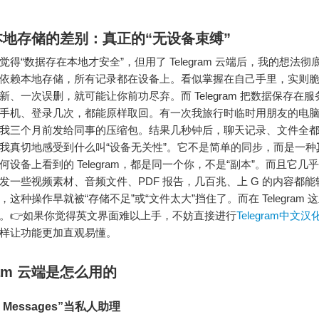
本地存储的差别：真正的“无设备束缚”
觉得“数据存在本地才安全”，但用了 Telegram 云端后，我的想法
依赖本地存储，所有记录都在设备上。看似掌握在自己手里，实则
新、一次误删，就可能让你前功尽弃。而 Telegram 把数据保存在
手机、登录几次，都能原样取回。有一次我旅行时临时用朋友的电
我三个月前发给同事的压缩包。结果几秒钟后，聊天记录、文件全
我真切地感受到什么叫“设备无关性”。它不是简单的同步，而是一种
何设备上看到的 Telegram，都是同一个你，不是“副本”。而且它几
发一些视频素材、音频文件、PDF 报告，几百兆、上 G 的内容都
这种操作早就被“存储不足”或“文件太大”挡住了。而在 Telegram 
。👉如果你觉得英文界面难以上手，不妨直接进行
Telegram中文
样让功能更加直观易懂。
ram 云端
是怎么用
的
d Messages”当私人助理