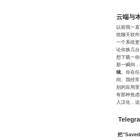
云端与
以前我一直
统聊天软件
一个系统更
论你换几台
想下载一份
那一瞬间，
续
。你在任
间。我经常
别的应用里，
有那种焦虑
入汉化，这
Teleg
把“Save