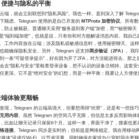
：便捷与隐私的平衡
云端，就会立刻联想到“隐私风险”。我也一样。直到深入了解 Telegr
顾虑。Telegram 使用的是自己开发的
MTProto 加密协议
。所有数
，防止被截获。普通聊天采用“服务器到客户端”加密，而**秘密聊天（Se
**才是“端到端加密”，也就是说，只有你和对方能解读消息内容。我自
、工作内容放在云端；涉及隐私或敏感信息时，使用秘密聊天。这
能确保隐私安全。另外，Telegram 还支持
两步验证（2FA）
。我
到一条“可疑登录提示”，好在因为开了2FA，对方没能进得去。那之
会去“隐私与安全”里检查登录设备，把不认识的设备注销掉。这套安
任更深。它不是“绝对安全”的幻想，而是一种平衡：既要让人方便使
云端体验更顺畅
发现，Telegram 的云端虽强大，但要想用得“丝滑”，还是有一些技
无用内容
。虽然 Telegram 的空间几乎无限，但信息太多反而影响
，比如让聊天记录只保留6个月。这样一来，界面干净了，搜索也更
络连接
。
Telegram 同步是实时的，但前提是网络稳定。我在用移
载媒体”设成仅Wi-Fi，以节省流量，同时确保在家或办公室时同步更