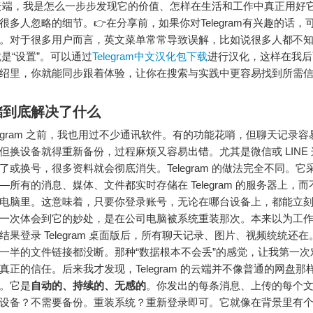
ram 云端，我是怎么一步步发现它的价值、怎样在生活和工作中真正用好
很多人忽略的细节。👉在分享前，如果你对Telegram有兴趣的话，
。对于很多用户而言，英文菜单常常导致误解，比如说很多人都不
gs”就是“设置”。可以通过
Telegram中文汉化包下载
进行汉化，这样在我后
绍里，你就能同步跟着体验，让你在搜索与实践中更容易找到所需
储到底解决了什么
elegram 之前，我也用过不少通讯软件。有的功能花哨，但聊天记录
但换设备就得重新备份，过程麻烦又容易出错。尤其是微信或 LINE
了或换号，很多资料就会彻底消失。Telegram 的做法完全不同。它
—所有的消息、媒体、文件都实时存储在 Telegram 的服务器上，
电脑里。这意味着，只要你登录账号，无论在哪台设备上，都能立
一次体会到它的妙处，是在公司电脑被系统重装那次。本来以为工
结果登录 Telegram 桌面版后，所有聊天记录、图片、视频统统还
一半的文件链接都没断。那种“数据根本不会丢”的感觉，让我第一次对
真正的信任。后来我才发现，Telegram 的云端并不像普通的网盘那
。它是
自动的、持续的、无感的
。你发出的每条消息、上传的每个
设备？不需要备份。重装系统？重新登录即可。它就像在背景里有