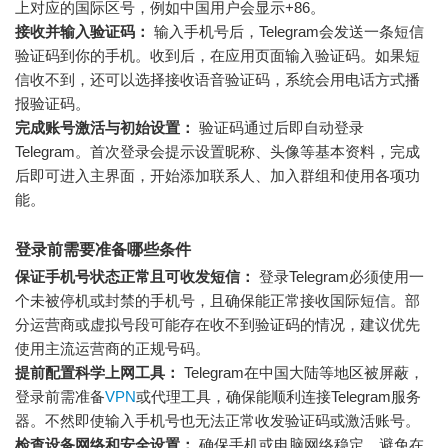
上对应的国际区号，例如中国用户会显示+86。
接收并输入验证码：
输入手机号后，Telegram会发送一条短信
验证码到你的手机。收到后，在应用页面输入验证码。如果短
信收不到，还可以选择接收语音验证码，系统会用电话方式播
报验证码。
完成账号激活与初始设置：
验证码通过后即自动登录
Telegram。首次登录会提示设置昵称、头像等基本资料，完成
后即可进入主界面，开始添加联系人、加入群组和使用各项功
能。
登录前需要准备哪些条件
保证手机号状态正常且可收发短信：
登录Telegram必须使用一
个未被停机或封禁的手机号，且确保能正常接收国际短信。部
分运营商或虚拟号段可能存在收不到验证码的情况，建议优先
使用主流运营商的正规号码。
提前配置科学上网工具：
Telegram在中国大陆等地区被屏蔽，
登录前需准备
VPN
或代理工具，确保能顺利连接Telegram服务
器。不然即使输入手机号也无法正常收发验证码或激活账号。
检查设备网络和安全设置：
确保手机或电脑网络稳定，避免在