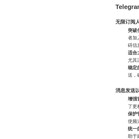
Teleg
无限订阅
突破
者加
碍信
适合
尤其
稳定
送，
消息发送
增强
了更
保护
使频
统一
助于