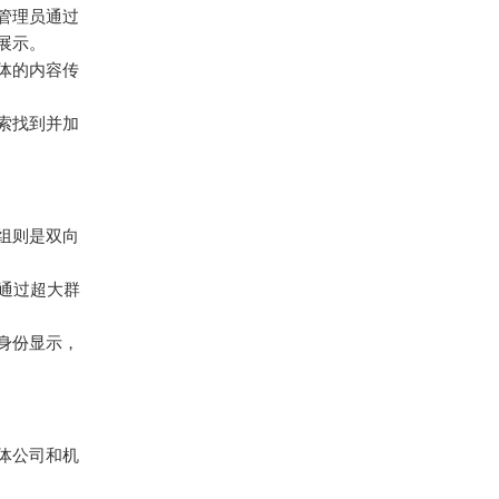
许管理员通过
展示。
体的内容传
索找到并加
组则是双向
通过超大群
身份显示，
体公司和机