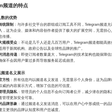
ram频道的特点
人数的优势
传统限制
：与许多社交平台的群组或订阅工具不同，Telegram频道
入，这为企业、媒体和内容创作者提供了极大的扩展空间，无需担心
息传播。
大规模受众
：不论是几千人还是几百万用户，Telegram频道都能高
适用于新闻机构、政府公告以及全球性品牌的推广。
的消息传递
：即使订阅者数量庞大，Telegram的技术架构也能保障
确保不会因用户量过多而导致服务延迟或崩溃。
以频道名义展示
官方性
：所有信息均以频道名义发送，无需显示个人身份，这为品牌
权威的内容展示方式，增加了信息的可信度。
管理员隐私
：管理员的个人信息不会向订阅者公开，减少潜在的隐私
道管理更加安全可靠。
的品牌形象
：通过频道名义发送消息，可以在用户心中形成统一的品
建立更强的品牌认知度和用户忠诚度。