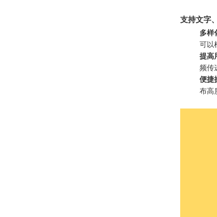
支持文字
多样
可以
提高
频传
便捷
布高