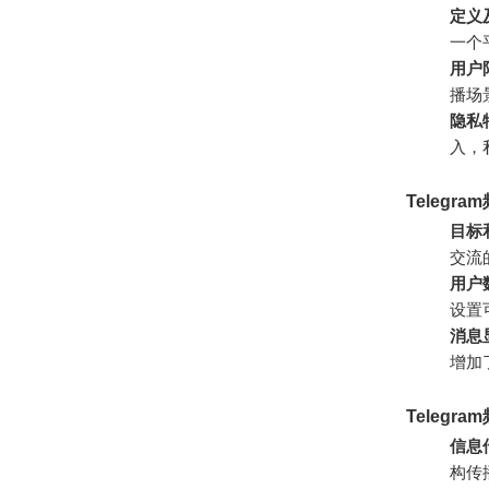
定义
一个
用户
播场
隐私
入，
Telegr
目标
交流
用户
设置
消息
增加
Telegr
信息
构传