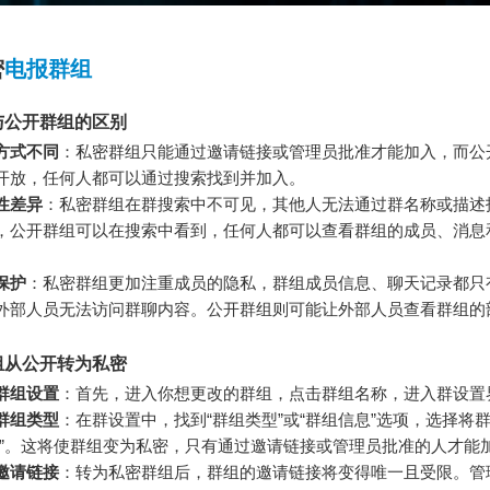
密
电报群组
与公开群组的区别
方式不同
：私密群组只能通过邀请链接或管理员批准才能加入，而公
开放，任何人都可以通过搜索找到并加入。
性差异
：私密群组在群搜索中不可见，其他人无法通过群名称或描述
，公开群组可以在搜索中看到，任何人都可以查看群组的成员、消息
保护
：私密群组更加注重成员的隐私，群组成员信息、聊天记录都只
外部人员无法访问群聊内容。公开群组则可能让外部人员查看群组的
组从公开转为私密
群组设置
：首先，进入你想更改的群组，点击群组名称，进入群设置
群组类型
：在群设置中，找到“群组类型”或“群组信息”选项，选择将
密”。这将使群组变为私密，只有通过邀请链接或管理员批准的人才能
邀请链接
：转为私密群组后，群组的邀请链接将变得唯一且受限。管