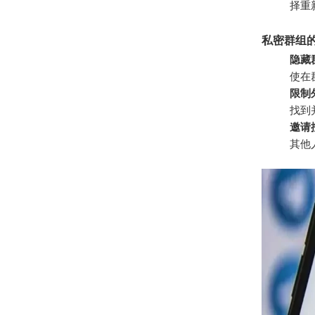
择重
私密群组
隐藏
使在
限制
找到
邀请
其他