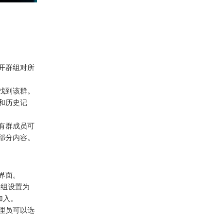
开群组对所
找到该群。
和历史记
有群成员可
部分内容。
界面。
群组设置为
加入。
理员可以选