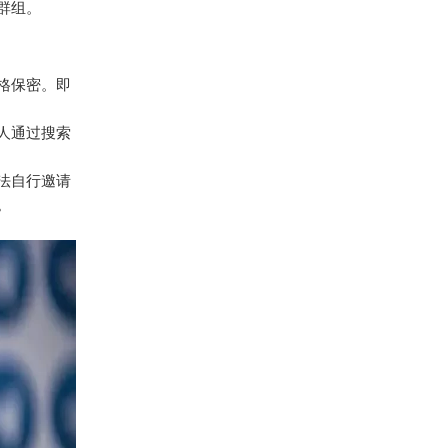
群组。
格保密。即
生人通过搜索
法自行邀请
。