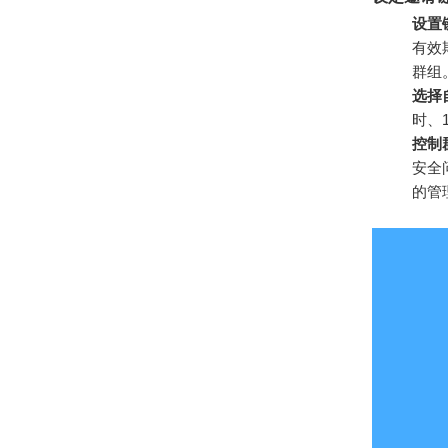
设置
有效
群组
选择
时、
控制
安全
的管