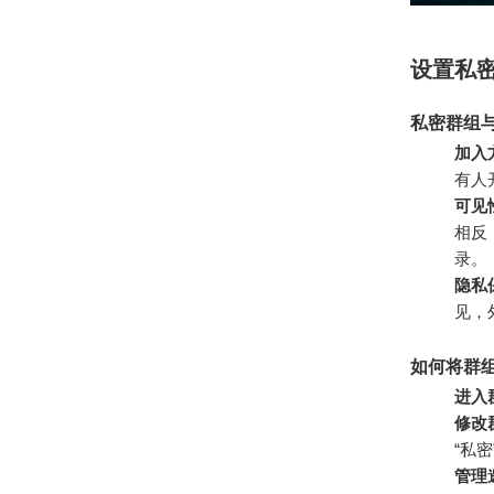
设置私
私密群组
加入
有人
可见
相反
录。
隐私
见，
如何将群
进入
修改
“私
管理