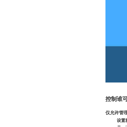
控制谁
仅允许管
设置