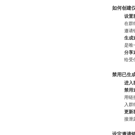
如何创建
设置
在群
邀请
生成
是唯
分享
给受
禁用已生
进入
禁用
用链
入群
更新
接泄
设定邀请