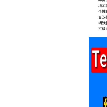
增加
个性
合选
增强
打破