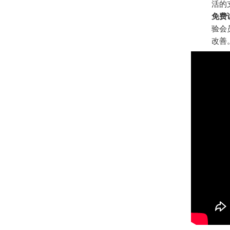
活的
免费
验会
改善