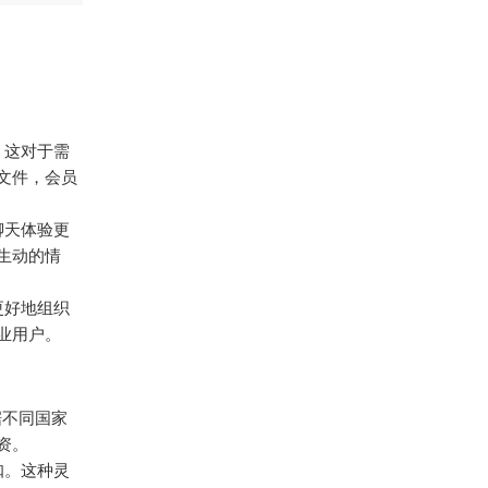
B，这对于需
文件，会员
聊天体验更
生动的情
更好地组织
业用户。
根据不同国家
资。
扣。这种灵