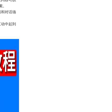
素。
绪和对话场
互动中起到